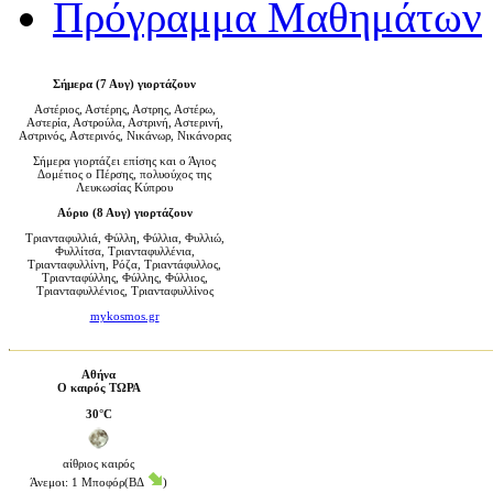
Πρόγραμμα Μαθημάτων
Σήμερα (7 Αυγ) γιορτάζουν
Αστέριος, Αστέρης, Αστρης, Αστέρω,
Αστερία, Αστρούλα, Αστρινή, Αστερινή,
Αστρινός, Αστερινός, Νικάνωρ, Νικάνορας
Σήμερα γιορτάζει επίσης και ο Άγιος
Δομέτιος ο Πέρσης, πολυούχος της
Λευκωσίας Κύπρου
Αύριο (8 Αυγ) γιορτάζουν
Τριανταφυλλιά, Φύλλη, Φύλλια, Φυλλιώ,
Φυλλίτσα, Τριανταφυλλένια,
Τριανταφυλλίνη, Ρόζα, Τριαντάφυλλος,
Τριανταφύλλης, Φύλλης, Φύλλιος,
Τριανταφυλλένιος, Τριανταφυλλίνος
mykosmos.gr