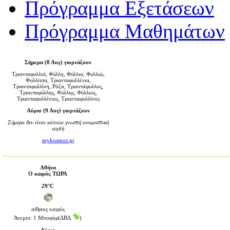
Πρόγραμμα Εξετάσεων
Πρόγραμμα Μαθημάτων
Σήμερα (8 Αυγ) γιορτάζουν
Τριανταφυλλιά, Φύλλη, Φύλλια, Φυλλιώ,
Φυλλίτσα, Τριανταφυλλένια,
Τριανταφυλλίνη, Ρόζα, Τριαντάφυλλος,
Τριανταφύλλης, Φύλλης, Φύλλιος,
Τριανταφυλλένιος, Τριανταφυλλίνος
Αύριο (9 Αυγ) γιορτάζουν
Σήμερα δεν είναι κάποια γνωστή ονομαστική
εορτή
mykosmos.gr